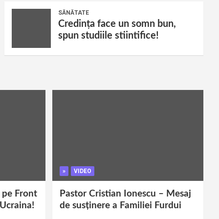
SĂNĂTATE
Credința face un somn bun,
spun studiile stiintifice!
»
VIDEO
i pe Front
Pastor Cristian Ionescu – Mesaj
 Ucraina!
de susținere a Familiei Furdui