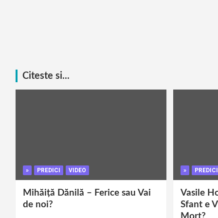
Citeste si...
»
PREDICI
VIDEO
»
PREDICI
Mihăiță Dănilă – Ferice sau Vai
Vasile H
de noi?
Sfant e V
Mort?