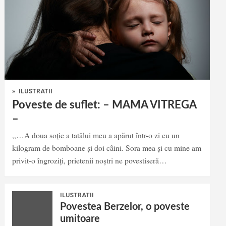
»
ILUSTRATII
Poveste de suflet: – MAMA VITREGA
–
,,…A doua soție a tatălui meu a apărut într-o zi cu un
kilogram de bomboane și doi câini. Sora mea și cu mine am
privit-o îngroziți, prietenii noștri ne povestiseră…
ILUSTRATII
Povestea Berzelor, o poveste
umitoare