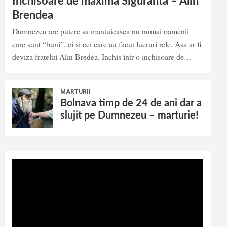
Inchisoare de maxima Siguranta – Alin
Brendea
Dumnezeu are putere sa mantuieasca nu numai oamenii
care sunt “buni”, ci si cei care au facut lucruri rele. Asa ar fi
deviza fratelui Alin Bredea. Inchis intr-o inchisoare de…
MARTURII
Bolnava timp de 24 de ani dar a
slujit pe Dumnezeu – marturie!
Video
Player