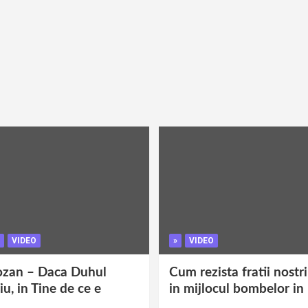
VIDEO
»
VIDEO
ozan – Daca Duhul
Cum rezista fratii nostr
iu, in Tine de ce e
in mijlocul bombelor in