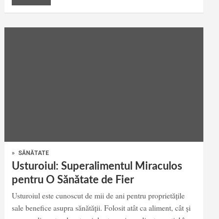
»
SĂNĂTATE
Usturoiul: Superalimentul Miraculos
pentru O Sănătate de Fier
Usturoiul este cunoscut de mii de ani pentru proprietățile
sale benefice asupra sănătății. Folosit atât ca aliment, cât și