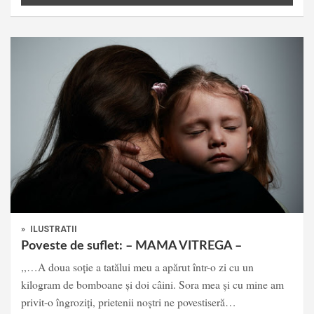
»
ILUSTRATII
Poveste de suflet: – MAMA VITREGA –
,,…A doua soție a tatălui meu a apărut într-o zi cu un
kilogram de bomboane și doi câini. Sora mea și cu mine am
privit-o îngroziți, prietenii noștri ne povestiseră…