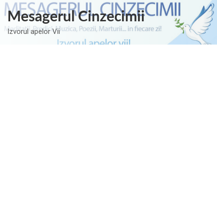
Skip
Mesagerul Cinzecimii
to
content
Izvorul apelor Vii