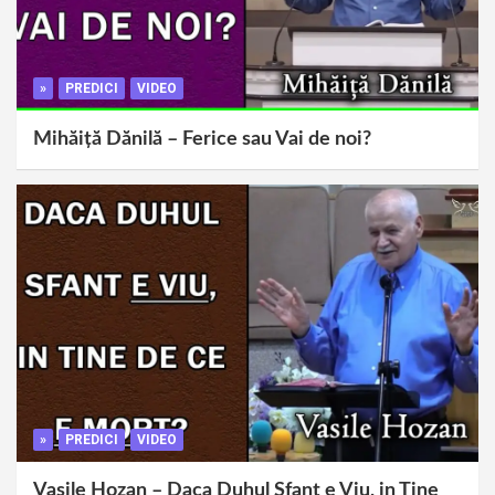
»
PREDICI
VIDEO
Mihăiță Dănilă – Ferice sau Vai de noi?
»
PREDICI
VIDEO
Vasile Hozan – Daca Duhul Sfant e Viu, in Tine