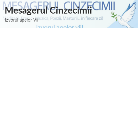
Skip
Mesagerul Cinzecimii
to
content
Izvorul apelor Vii