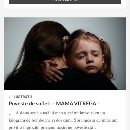
»
ILUSTRATII
Poveste de suflet: – MAMA VITREGA –
,,…A doua soție a tatălui meu a apărut într-o zi cu un
kilogram de bomboane și doi câini. Sora mea și cu mine am
privit-o îngroziți, prietenii noștri ne povestiseră…