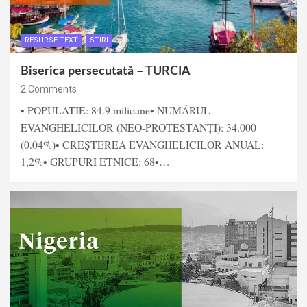
RESURSE TEXT
STIRI
Biserica persecutată – TURCIA
2 Comments
• POPULATIE: 84.9 milioane• NUMĂRUL
EVANGHELICILOR (NEO-PROTESTANȚI): 34.000
(0.04%)• CREȘTEREA EVANGHELICILOR ANUAL:
1,2%• GRUPURI ETNICE: 68•…