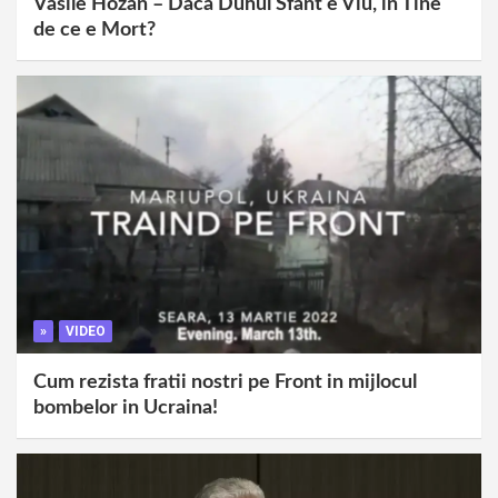
Vasile Hozan – Daca Duhul Sfant e Viu, in Tine
de ce e Mort?
»
VIDEO
Cum rezista fratii nostri pe Front in mijlocul
bombelor in Ucraina!