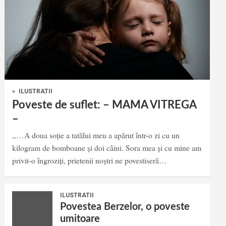
»
ILUSTRATII
Poveste de suflet: – MAMA VITREGA
–
,,…A doua soție a tatălui meu a apărut într-o zi cu un
kilogram de bomboane și doi câini. Sora mea și cu mine am
privit-o îngroziți, prietenii noștri ne povestiseră…
ILUSTRATII
Povestea Berzelor, o poveste
umitoare