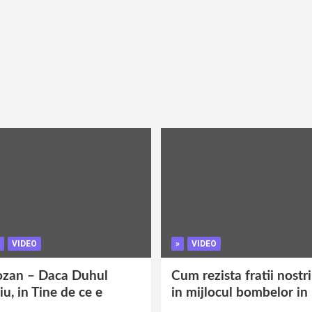
VIDEO
»
VIDEO
ozan – Daca Duhul
Cum rezista fratii nostr
iu, in Tine de ce e
in mijlocul bombelor in