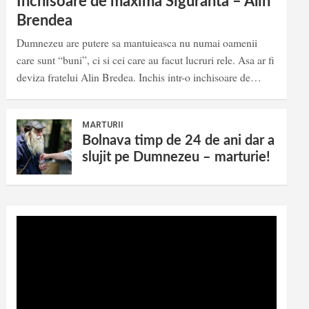
Inchisoare de maxima Siguranta – Alin
Brendea
Dumnezeu are putere sa mantuieasca nu numai oamenii
care sunt “buni”, ci si cei care au facut lucruri rele. Asa ar fi
deviza fratelui Alin Bredea. Inchis intr-o inchisoare de…
MARTURII
Bolnava timp de 24 de ani dar a
slujit pe Dumnezeu – marturie!
Video
Player