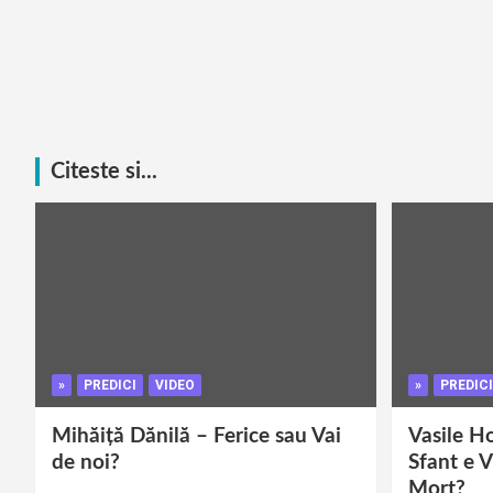
Citeste si...
»
PREDICI
VIDEO
»
PREDICI
Mihăiță Dănilă – Ferice sau Vai
Vasile H
de noi?
Sfant e V
Mort?