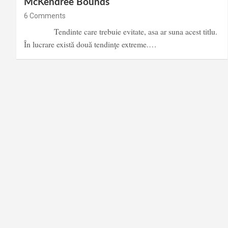
McKendree Bounds
6 Comments
Tendinte care trebuie evitate, asa ar suna acest titlu.
În lucrare există două tendinţe extreme.…