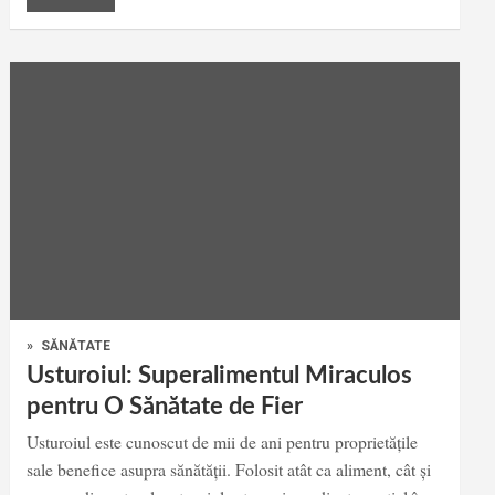
»
SĂNĂTATE
Usturoiul: Superalimentul Miraculos
pentru O Sănătate de Fier
Usturoiul este cunoscut de mii de ani pentru proprietățile
sale benefice asupra sănătății. Folosit atât ca aliment, cât și