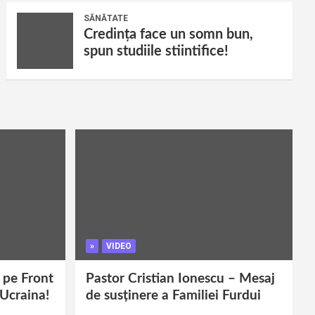
SĂNĂTATE
Credința face un somn bun,
spun studiile stiintifice!
»
VIDEO
i pe Front
Pastor Cristian Ionescu – Mesaj
 Ucraina!
de susținere a Familiei Furdui