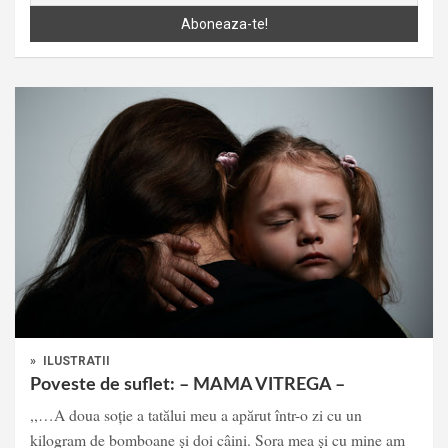
»
ILUSTRATII
Poveste de suflet: – MAMA VITREGA –
,,…A doua soție a tatălui meu a apărut într-o zi cu un
kilogram de bomboane și doi câini. Sora mea și cu mine am