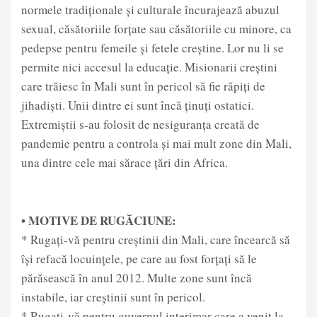
normele tradiționale și culturale încurajează abuzul
sexual, căsătoriile forțate sau căsătoriile cu minore, ca
pedepse pentru femeile și fetele creștine. Lor nu li se
permite nici accesul la educație. Misionarii creștini
care trăiesc în Mali sunt în pericol să fie răpiți de
jihadiști. Unii dintre ei sunt încă ținuți ostatici.
Extremiștii s-au folosit de nesiguranța creată de
pandemie pentru a controla și mai mult zone din Mali,
una dintre cele mai sărace țări din Africa.
• MOTIVE DE RUGĂCIUNE:
* Rugați-vă pentru creștinii din Mali, care încearcă să
își refacă locuințele, pe care au fost forțați să le
părăsească în anul 2012. Multe zone sunt încă
instabile, iar creștinii sunt în pericol.
* Rugați-vă pentru guvernul interimar care a venit la