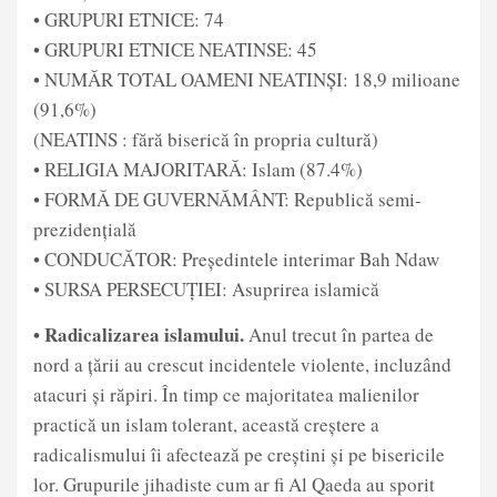
• GRUPURI ETNICE: 74
• GRUPURI ETNICE NEATINSE: 45
• NUMĂR TOTAL OAMENI NEATINȘI: 18,9 milioane
(91,6%)
(NEATINS : fără biserică în propria cultură)
• RELIGIA MAJORITARĂ: Islam (87.4%)
• FORMĂ DE GUVERNĂMÂNT: Republică semi-
prezidențială
• CONDUCĂTOR: Președintele interimar Bah Ndaw
• SURSA PERSECUȚIEI: Asuprirea islamică
• Radicalizarea islamului.
Anul trecut în partea de
nord a țării au crescut incidentele violente, incluzând
atacuri și răpiri. În timp ce majoritatea malienilor
practică un islam tolerant, această creștere a
radicalismului îi afectează pe creștini și pe bisericile
lor. Grupurile jihadiste cum ar fi Al Qaeda au sporit