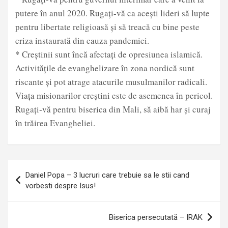
putere în anul 2020. Rugați-vă ca acești lideri să lupte
pentru libertate religioasă și să treacă cu bine peste
criza instaurată din cauza pandemiei.
* Creștinii sunt încă afectați de opresiunea islamică.
Activitățile de evanghelizare în zona nordică sunt
riscante și pot atrage atacurile musulmanilor radicali.
Viața misionarilor creștini este de asemenea în pericol.
Rugați-vă pentru biserica din Mali, să aibă har și curaj
în trăirea Evangheliei.
Post
Daniel Popa – 3 lucruri care trebuie sa le stii cand
navigation
vorbesti despre Isus!
Biserica persecutată – IRAK