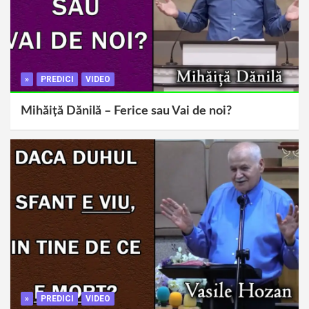
»
PREDICI
VIDEO
Mihăiță Dănilă – Ferice sau Vai de noi?
»
PREDICI
VIDEO