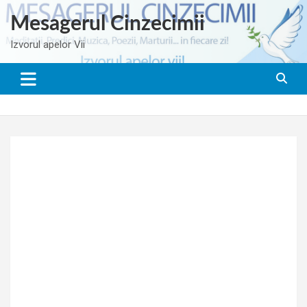
Skip
Mesagerul Cinzecimii
to
content
Izvorul apelor Vii