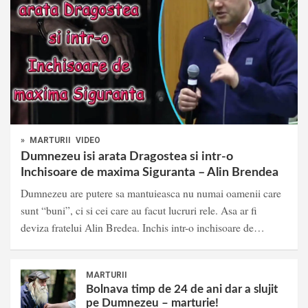
»
MARTURII
VIDEO
Dumnezeu isi arata Dragostea si intr-o
Inchisoare de maxima Siguranta – Alin Brendea
Dumnezeu are putere sa mantuieasca nu numai oamenii care
sunt “buni”, ci si cei care au facut lucruri rele. Asa ar fi
deviza fratelui Alin Bredea. Inchis intr-o inchisoare de…
MARTURII
Bolnava timp de 24 de ani dar a slujit
pe Dumnezeu – marturie!