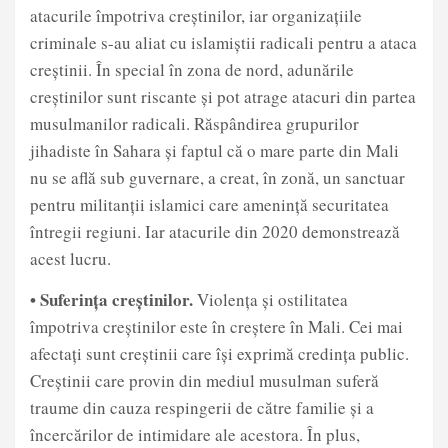
atacurile împotriva creștinilor, iar organizațiile
criminale s-au aliat cu islamiștii radicali pentru a ataca
creștinii. În special în zona de nord, adunările
creștinilor sunt riscante și pot atrage atacuri din partea
musulmanilor radicali. Răspândirea grupurilor
jihadiste în Sahara și faptul că o mare parte din Mali
nu se află sub guvernare, a creat, în zonă, un sanctuar
pentru militanții islamici care amenință securitatea
întregii regiuni. Iar atacurile din 2020 demonstrează
acest lucru.
• Suferința creștinilor.
Violența și ostilitatea
împotriva creștinilor este în creștere în Mali. Cei mai
afectați sunt creștinii care își exprimă credința public.
Creștinii care provin din mediul musulman suferă
traume din cauza respingerii de către familie și a
încercărilor de intimidare ale acestora. În plus,