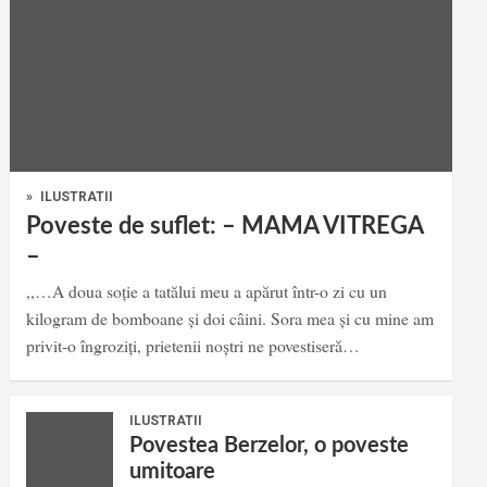
»
ILUSTRATII
Poveste de suflet: – MAMA VITREGA
–
,,…A doua soție a tatălui meu a apărut într-o zi cu un
kilogram de bomboane și doi câini. Sora mea și cu mine am
privit-o îngroziți, prietenii noștri ne povestiseră…
ILUSTRATII
Povestea Berzelor, o poveste
umitoare