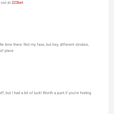
 out at
223bet
.
le time there. Not my fave, but hey, different strokes,
 of place.
, but I had a bit of luck! Worth a punt if you’re feeling