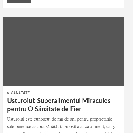
»
SĂNĂTATE
Usturoiul: Superalimentul Miraculos
pentru O Sănătate de Fier
Usturoiul este cunoscut de mii de ani pentru proprietățile
sale benefice asupra sănătății. Folosit atât ca aliment, cât și