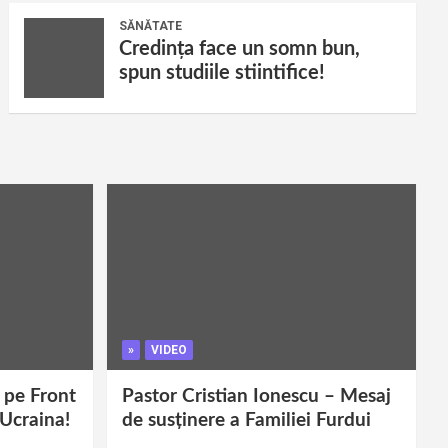
SĂNĂTATE
Credința face un somn bun,
spun studiile stiintifice!
»
VIDEO
i pe Front
Pastor Cristian Ionescu – Mesaj
 Ucraina!
de susținere a Familiei Furdui