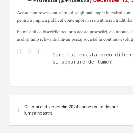
— Protestia (@Protestia)
December 12, 
Aceste controverse au stârnit discuții mai ample în cadrul comun
pentru a implica publicul contemporan și menținerea tradițiilor 
Pe măsură ce bisericile trec prin aceste provocări, ele trebuie 
același timp relevante într-un peisaj societal în continuă evoluți
Oare mai exista vreo difere
si separare de lume?
Post
Cel mai citit verset din 2024 spune multe despre
navigation
lumea noastră