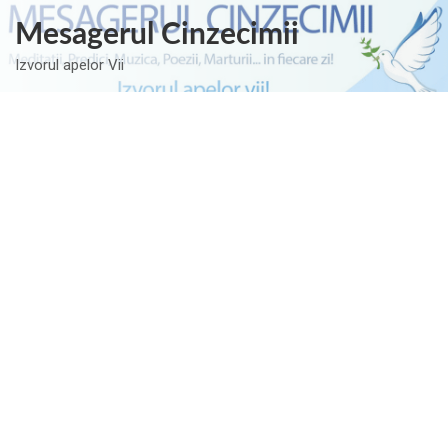
Skip
Mesagerul Cinzecimii
to
content
Izvorul apelor Vii