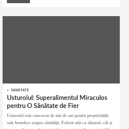
»
SĂNĂTATE
Usturoiul: Superalimentul Miraculos
pentru O Sănătate de Fier
Usturoiul este cunoscut de mii de ani pentru proprietățile
sale benefice asupra sănătății. Folosit atât ca aliment, cât și