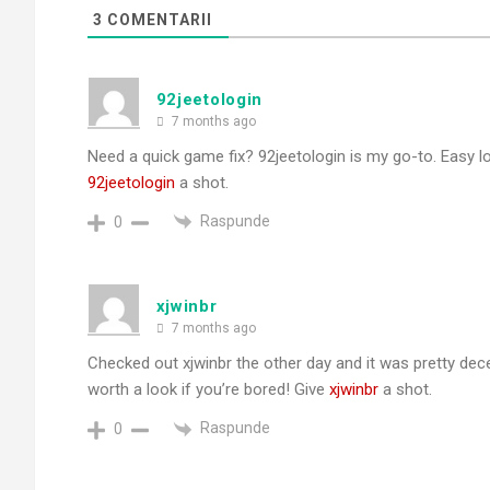
3
COMENTARII
92jeetologin
7 months ago
Need a quick game fix? 92jeetologin is my go-to. Easy l
92jeetologin
a shot.
Raspunde
0
xjwinbr
7 months ago
Checked out xjwinbr the other day and it was pretty dece
worth a look if you’re bored! Give
xjwinbr
a shot.
Raspunde
0