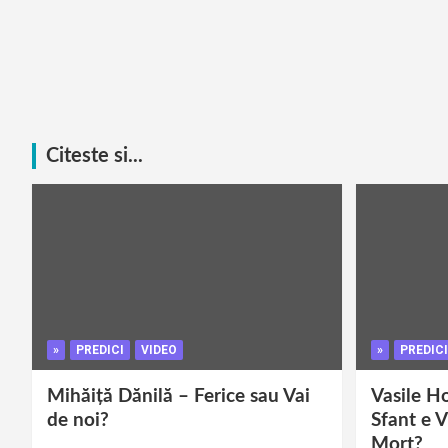
Citeste si...
»
PREDICI
VIDEO
»
PREDICI
Mihăiță Dănilă – Ferice sau Vai
Vasile H
de noi?
Sfant e V
Mort?