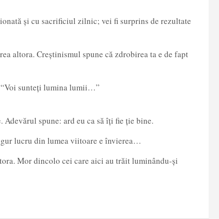
ată și cu sacrificiul zilnic; vei fi surprins de rezultate
rea altora. Creștinismul spune că zdrobirea ta e de fapt
. “Voi sunteți lumina lumii…”
. Adevărul spune: ard eu ca să îți fie ție bine.
igur lucru din lumea viitoare e învierea…
tora. Mor dincolo cei care aici au trăit luminându-și