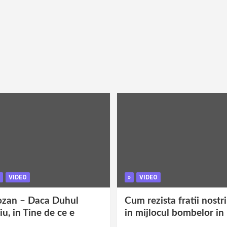
VIDEO
»
VIDEO
ozan – Daca Duhul
Cum rezista fratii nostr
iu, in Tine de ce e
in mijlocul bombelor in