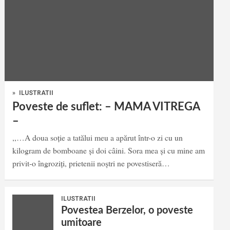
»
ILUSTRATII
Poveste de suflet: – MAMA VITREGA
–
,,…A doua soție a tatălui meu a apărut într-o zi cu un
kilogram de bomboane și doi câini. Sora mea și cu mine am
privit-o îngroziți, prietenii noștri ne povestiseră…
ILUSTRATII
Povestea Berzelor, o poveste
umitoare