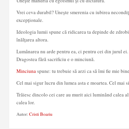
Unește mândria cu egoismul și cu dictatura.
Vrei ceva durabil? Unește smerenia cu iubirea necondițion
excepționale.
Ideologia lumii spune că ridicarea ta depinde de zdrobi
înălțarea altora.
Lumânarea nu arde pentru ea, ci pentru cei din jurul ei
Dragostea fără sacrificiu e o minciună.
Minciuna
spune: tu trebuie să arzi ca să îmi fie mie bine
Cel mai sigur lucru din lumea asta e moartea. Cel mai s
Trăiesc dincolo cei care au murit aici luminând calea al
calea lor.
Autor:
Cristi Boariu