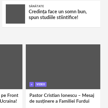
SĂNĂTATE
Credința face un somn bun,
spun studiile stiintifice!
»
VIDEO
i pe Front
Pastor Cristian Ionescu – Mesaj
 Ucraina!
de susținere a Familiei Furdui