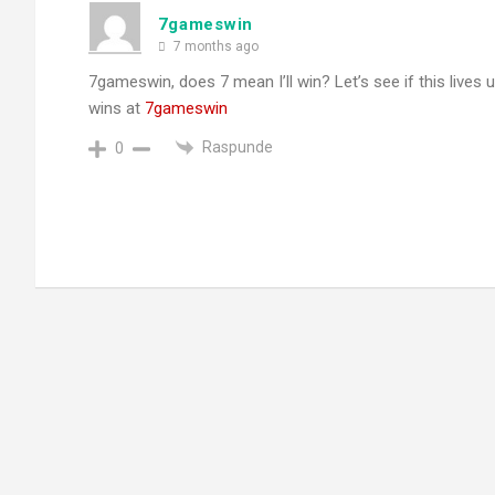
7gameswin
7 months ago
7gameswin, does 7 mean I’ll win? Let’s see if this lives 
wins at
7gameswin
Raspunde
0