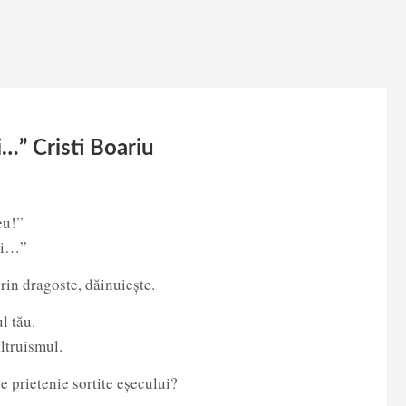
i…” Cristi Boariu
eu!”
voi…”
prin dragoste, dăinuiește.
l tău.
ltruismul.
e prietenie sortite eșecului?