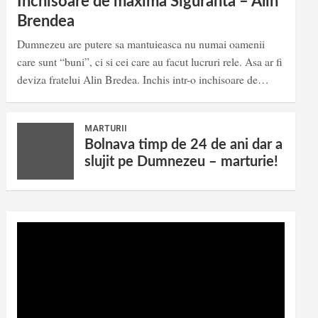
Inchisoare de maxima Siguranta – Alin
Brendea
Dumnezeu are putere sa mantuieasca nu numai oamenii
care sunt “buni”, ci si cei care au facut lucruri rele. Asa ar fi
deviza fratelui Alin Bredea. Inchis intr-o inchisoare de…
MARTURII
Bolnava timp de 24 de ani dar a
slujit pe Dumnezeu – marturie!
Video
Player