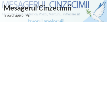
Skip
Mesagerul Cinzecimii
to
content
Izvorul apelor Vii