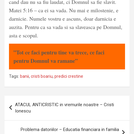
cand dau nu sa fiu laudat, ci Domnul sa fie slavit.
Matei 5:16 – ca ei sa vada. Nu mai e milostenie, e
darnicie. Numele vostru e ascuns, doar darnicia e
auzita. Pentru ca sa vada si sa slaveasca pe Domnul,
asta e scopul.
”Tot ce faci pentru tine va trece, ce faci
pentru Domnul va ramane”
Tags:
banii
,
cristi boariu
,
predici crestine
Post
ATACUL ANTICRISTIC in vremurile noastre – Cristi
navigation
Ionescu
Problema datoriilor – Educatia financiara in familia