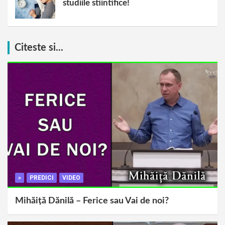
studiile stiintifice!
Citeste si...
»
PREDICI
VIDEO
Mihăiță Dănilă – Ferice sau Vai de noi?