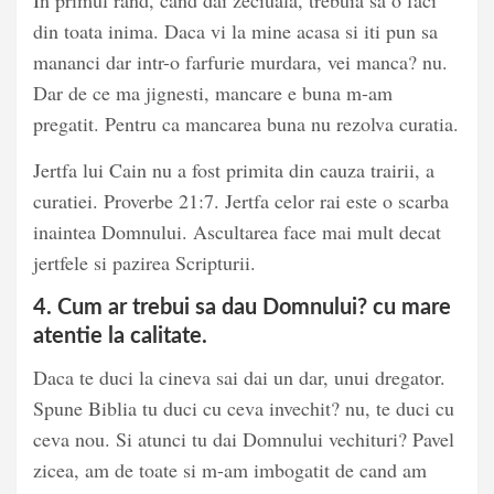
In primul rand, cand dai zeciuala, trebuia sa o faci
din toata inima. Daca vi la mine acasa si iti pun sa
mananci dar intr-o farfurie murdara, vei manca? nu.
Dar de ce ma jignesti, mancare e buna m-am
pregatit. Pentru ca mancarea buna nu rezolva curatia.
Jertfa lui Cain nu a fost primita din cauza trairii, a
curatiei. Proverbe 21:7. Jertfa celor rai este o scarba
inaintea Domnului. Ascultarea face mai mult decat
jertfele si pazirea Scripturii.
4. Cum ar trebui sa dau Domnului? cu mare
atentie la calitate.
Daca te duci la cineva sai dai un dar, unui dregator.
Spune Biblia tu duci cu ceva invechit? nu, te duci cu
ceva nou. Si atunci tu dai Domnului vechituri? Pavel
zicea, am de toate si m-am imbogatit de cand am