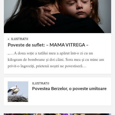
»
ILUSTRATII
Poveste de suflet: – MAMA VITREGA –
,,…A doua soție a tatălui meu a apărut într-o zi cu un
kilogram de bomboane și doi câini. Sora mea și cu mine am
privit-o îngroziți, prietenii noștri ne povestiseră…
ILUSTRATII
Povestea Berzelor, o poveste umitoare